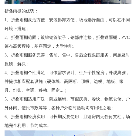
折叠雨棚的优势：
1、折叠雨棚灵活方便；安装拆卸方便，场地选择自由，可以在不同
环境下搭建；
2、折叠雨棚稳固；镀锌钢管架子，钢部件连接，折叠遮雨棚，PVC
篷布高频焊接，基座固定，力学性能。
3、折叠雨棚服务完善；售前、售中、售后全程跟踪服务，问题及时
反馈、解决；
4、折叠雨棚个性满足；可依需求设计、生产个性篷房，外观典雅，
并提供相应配套设施（硬体墙、高隔断、顶幔、边幔、地板、家
具、灯饰、空调、移动、固定....）；
5、折叠雨棚适用广泛；商业展销、节假庆典、餐饮、物流仓储、户
外休闲、便民市政等等，各种户外临时活动均有用物之地；
6、折叠雨棚经济实用；可长期反复使用，且篷房内无任何支柱，场
地完全利用，节约成本。