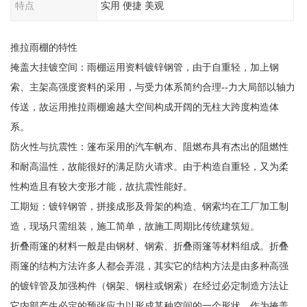
特点
实用 便捷 美观
推拉雨棚的特性
掩盖大挂镀空间：雨棚运用资料镀锌钢管，由于自重轻，加上钢
索、主架高强度资料的采用，与受力体系简约合理--力大局部以轴力
传送，故运用推拉雨棚逾越大空间构成开阔的无柱大跨度构造体
系。
防火性与抗震性：篷布采用的汽车帆布、阻燃布具有杰出的阻燃性
和耐高温性，故能很好的满足防火请求。由于构造自重轻，又为柔
性构造且有较大变形才能，故抗震性能好。
工期短：镀锌钢管，拼接成形及骨架的构造、钢索均在工厂加工制
造，现场只需组装，施工简单，故施工周期比传统建筑短。
折叠雨篷的材料一般是由钢材、钢索、折叠雨篷等材料组成。折叠
雨篷的结构方法许多人都会弄混，其实它的结构方法是由多种高强
的镀锌管及加强构件（钢架、钢柱或钢索）在经过必定制造方法让
它内部产生必定的预张应力以形成某种空间的一个形状，作为掩盖