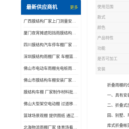
最新供应商机
使用范围
更多
电动推拉雨棚
款式
广西膜结构厂家上门测量安装发货，厂家发货没有差价
膜结构停景观棚
颜色
厦门夜宵摊遮阳挡雨膜结构雨棚设计 上门测量 款式多
产品特性
四川膜结构汽车停车棚厂家 款式多 提供报价
功能
深圳膜结构雨棚厂家 车棚篮球场体育看台 规格多样
是否可加工
佛山市电动车雨棚充电桩雨棚小区电动车棚
安装
佛山市膜结构车棚安装厂家发货安装
折叠雨棚的
膜结构车棚 厂家制作材料批发安装一体式工厂
一、具有安
佛山大型架空电动棚 过道移动雨蓬 屋轨道悬空棚免费测量
二、折叠式
园、别墅、
篮球场景观棚 提供图纸 通辽膜结构厂家
库式折叠帐
北海物流雨棚厂家 体育场看台雨棚 价格优惠