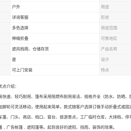
户外
用途
详询客服
形状
多色选择
用途范围
伸缩折叠
可售地区
遮风档雨、仓储存货
产品名称
是
设计
可上门安装
特点
优点介绍：
装快速、轻巧耐用、篷布采用阻燃布耐用易洁、规格齐全（防水、防晒、
加脚轮可灵活移动，使用起来简单，款式随客户选择订做手动折叠式或固
车蓬、门头、商店、档口、窗台、旅游景点，工厂临时仓库，大排档，停
篷﹑广告帐篷﹑遮阳篷等。起到良好的遮阳、挡雨、装饰的效果。