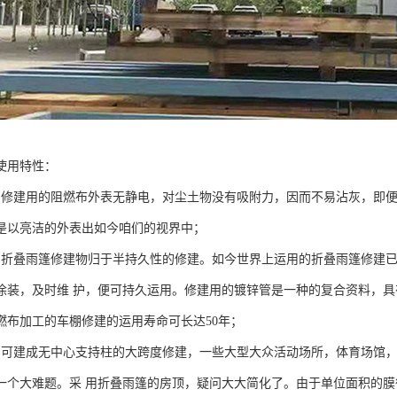
使用特性：
：修建用的阻燃布外表无静电，对尘土物没有吸附力，因而不易沾灰，即
是以亮洁的外表出如今咱们的视界中；
：折叠雨篷修建物归于半持久性的修建。如今世界上运用的折叠雨篷修建已
涂装，及时维 护，便可持久运用。修建用的镀锌管是一种的复合资料，
燃布加工的车棚修建的运用寿命可长达50年；
：可建成无中心支持柱的大跨度修建，一些大型大众活动场所，体育场馆
一个大难题。采 用折叠雨篷的房顶，疑问大大简化了。由于单位面积的