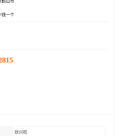
市鹤山市
少钱一个
2815
欣兴旺