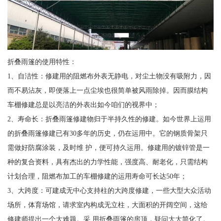
折叠雨篷的使用特性：
1、自洁性：修建用的阻燃布外表无静电，对尘土物没有吸附力，因
而不易沾灰，即便落上一点尘埃也很简单被风雨除掉。因而膜结构
车棚修建总是以亮洁的外表出如今咱们的视界中；
2、寿命长：折叠雨篷修建物归于半持久性的修建。如今世界上运用
的折叠雨篷修建已有30多年的历史，仍在运用中。它的钢质骨架只
需做好防腐涂装，及时维 护，便可持久运用。修建用的镀锌管是一
种的复合资料，具有杰出的力学性能，强度高、耐老化，只需结构
计划合理，阻燃布加工的车棚修建的运用寿命可长达50年；
3、大跨度：可建成无中心支持柱的大跨度修建，一些大型大众活动
场所，体育场馆，请求室内构成无立柱，大面积的开阔空间，这给
修建师提出一个大难题。采 用折叠雨篷的房顶，疑问大大简化了。