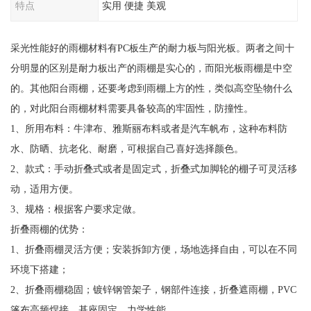
特点
实用 便捷 美观
采光性能好的雨棚材料有PC板生产的耐力板与阳光板。两者之间十
分明显的区别是耐力板出产的雨棚是实心的，而阳光板雨棚是中空
的。其他阳台雨棚，还要考虑到雨棚上方的性，类似高空坠物什么
的，对此阳台雨棚材料需要具备较高的牢固性，防撞性。
1、所用布料：牛津布、雅斯丽布料或者是汽车帆布，这种布料防
水、防晒、抗老化、耐磨，可根据自己喜好选择颜色。
2、款式：手动折叠式或者是固定式，折叠式加脚轮的棚子可灵活移
动，适用方便。
3、规格：根据客户要求定做。
折叠雨棚的优势：
1、折叠雨棚灵活方便；安装拆卸方便，场地选择自由，可以在不同
环境下搭建；
2、折叠雨棚稳固；镀锌钢管架子，钢部件连接，折叠遮雨棚，PVC
篷布高频焊接，基座固定，力学性能。