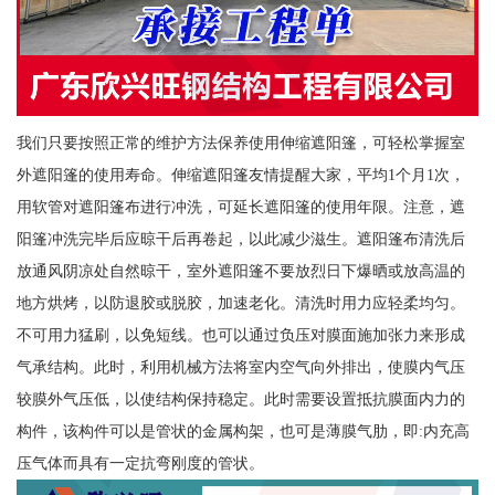
我们只要按照正常的维护方法保养使用伸缩遮阳篷，可轻松掌握室
外遮阳篷的使用寿命。伸缩遮阳篷友情提醒大家，平均1个月1次，
用软管对遮阳篷布进行冲洗，可延长遮阳篷的使用年限。注意，遮
阳篷冲洗完毕后应晾干后再卷起，以此减少滋生。遮阳篷布清洗后
放通风阴凉处自然晾干，室外遮阳篷不要放烈日下爆晒或放高温的
地方烘烤，以防退胶或脱胶，加速老化。清洗时用力应轻柔均匀。
不可用力猛刷，以免短线。也可以通过负压对膜面施加张力来形成
气承结构。此时，利用机械方法将室内空气向外排出，使膜内气压
较膜外气压低，以使结构保持稳定。此时需要设置抵抗膜面内力的
构件，该构件可以是管状的金属构架，也可是薄膜气肋，即:内充高
压气体而具有一定抗弯刚度的管状。