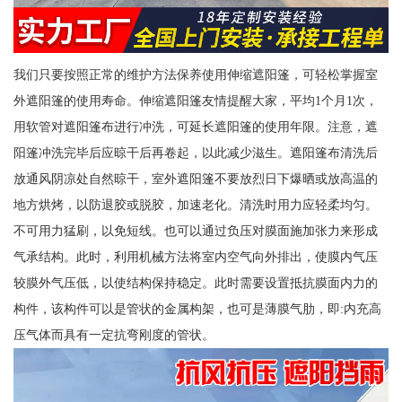
我们只要按照正常的维护方法保养使用伸缩遮阳篷，可轻松掌握室
外遮阳篷的使用寿命。伸缩遮阳篷友情提醒大家，平均1个月1次，
用软管对遮阳篷布进行冲洗，可延长遮阳篷的使用年限。注意，遮
阳篷冲洗完毕后应晾干后再卷起，以此减少滋生。遮阳篷布清洗后
放通风阴凉处自然晾干，室外遮阳篷不要放烈日下爆晒或放高温的
地方烘烤，以防退胶或脱胶，加速老化。清洗时用力应轻柔均匀。
不可用力猛刷，以免短线。也可以通过负压对膜面施加张力来形成
气承结构。此时，利用机械方法将室内空气向外排出，使膜内气压
较膜外气压低，以使结构保持稳定。此时需要设置抵抗膜面内力的
构件，该构件可以是管状的金属构架，也可是薄膜气肋，即:内充高
压气体而具有一定抗弯刚度的管状。