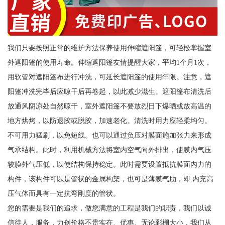
我们只要按照正常的维护方法保养使用伸缩遮阳篷，可轻松掌握室
外遮阳篷的使用寿命。伸缩遮阳篷友情提醒大家，平均1个月1次，
用软管对遮阳篷布进行冲洗，可延长遮阳篷的使用年限。注意，遮
阳篷冲洗完毕后应晾干后再卷起，以此减少滋生。遮阳篷布清洗后
放通风阴凉处自然晾干，室外遮阳篷不要放烈日下爆晒或放高温的
地方烘烤，以防退胶或脱胶，加速老化。清洗时用力应轻柔均匀。
不可用力猛刷，以免短线。也可以通过负压对膜面施加张力来形成
气承结构。此时，利用机械方法将室内空气向外排出，使膜内气压
较膜外气压低，以使结构保持稳定。此时需要设置抵抗膜面内力的
构件，该构件可以是管状的金属构架，也可是薄膜气肋，即:内充高
压气体而具有一定抗弯刚度的管状。
您的需要是我们的追求，做您满意的工程是我们的职责，我们以诚
信待人，服务，力创价格不贵实在、优惠、无论彩棚大小，我们从