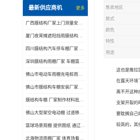
最新供应商机
售卖地区
更多
电动推拉雨棚
款式
广西膜结构厂家上门测量安装发货，厂家发货没有差价
膜结构停景观棚
颜色
厦门夜宵摊遮阳挡雨膜结构雨棚设计 上门测量 款式多
特性
四川膜结构汽车停车棚厂家 款式多 提供报价
用途
深圳膜结构雨棚厂家 车棚篮球场体育看台 规格多样
这也是推拉
佛山市电动车雨棚充电桩雨棚小区电动车棚
在露天环境
佛山市膜结构车棚安装厂家发货安装
离不开这种
膜结构车棚 厂家制作材料批发安装一体式工厂
支架开裂的
佛山大型架空电动棚 过道移动雨蓬 屋轨道悬空棚免费测量
要耽搁自己
较高的，其
篮球场景观棚 提供图纸 通辽膜结构厂家
北海物流雨棚厂家 体育场看台雨棚 价格优惠