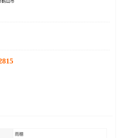
市鹤山市
2815
雨棚