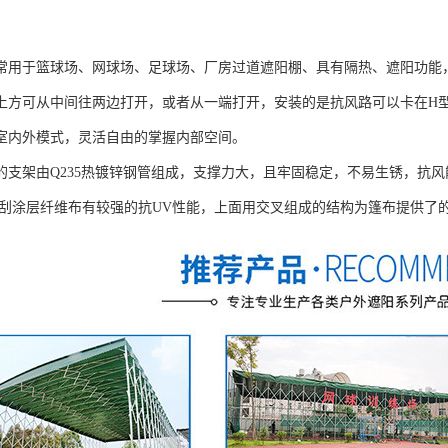
常用于篮球场、网球场、足球场、厂房过道遮阳棚、具有隔热、遮阳功能
上方可从中间往两边打开，或者从一端打开，安装的是抗风路可以卡在H
室内外模式，灵活自由的掌握内部空间。
的支架由Q235热镀锌钢管组成，支撑力大，且牢固稳定，不易生锈，抗
V刮涂层纤维布有较强的抗UV性能，上面用交叉组成的结构为篷布提供了