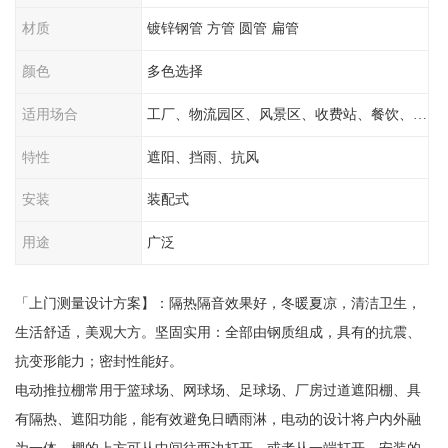
材质
镀锌钢管 方管 圆管 扁管
颜色
多色选择
适用场合
工厂、物流园区、风景区、收费站、餐饮、学校
特性
遮阳、挡雨、抗风
安装
装配式
用途
广泛
「上门测量设计方案】：隔热隔音效果好，冬暖夏凉，清洁卫生，
生活舒适，美观大方。坚固实用：全部由钢质组成，具有的抗震、
抗变形能力；密封性能好。
电动推拉棚常用于篮球场、网球场、足球场、厂房过道遮阳棚、具
有隔热、遮阳功能，能有效避免日晒雨淋，电动的设计将户内外融
为一体，棚的上方可从中间往两边打开，或者从一端打开，安装的