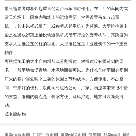
常只需要考虑相邻起重量的两台吊车同时作用。在工厂的车间内或
露天堆场上，因室内和场上的运输需要，常需设置吊车（起重
机），其中以桥式吊车（或称桥式起重机）为普遍。大型推拉篷主
梁是在梁或衍架上铺设轨道供桥式吊车行走的受弯构件，其跨度为
支承大型推拉篷的柱的纵距。大型推拉篷是工业建筑中的一个重要
构件。
可根据施工的大小自由增加或分割搭建；对搭建没有很苛刻的要
求，一般平地如沥青地、水泥地面都可以。为什么伸缩雨棚会受到
广大的客户喜爱呢？主要的原因是节约成本、方便使用、不占空
间、带来好的便利，以此同时也给公司、厂家、物流等带来很不错
的效益。雨棚的特点是：伸缩方便、遮风挡雨、地方可以随处挪
动。
茂名膜结构
电动推拉雨棚 厂房过道雨棚 电动伸缩雨棚 停车棚 移动雨棚 电动