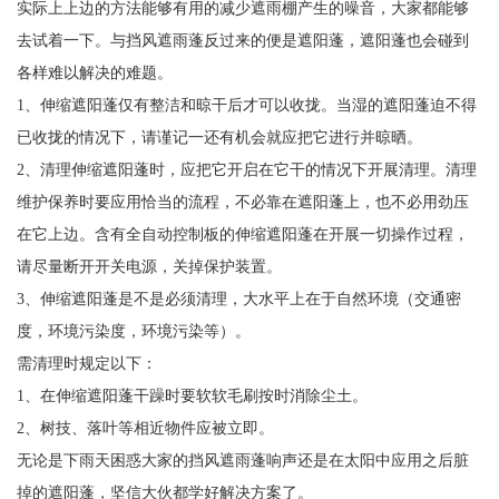
实际上上边的方法能够有用的减少遮雨棚产生的噪音，大家都能够
去试着一下。与挡风遮雨蓬反过来的便是遮阳蓬，遮阳蓬也会碰到
各样难以解决的难题。
1、伸缩遮阳蓬仅有整洁和晾干后才可以收拢。当湿的遮阳蓬迫不得
已收拢的情况下，请谨记一还有机会就应把它进行并晾晒。
2、清理伸缩遮阳蓬时，应把它开启在它干的情况下开展清理。清理
维护保养时要应用恰当的流程，不必靠在遮阳蓬上，也不必用劲压
在它上边。含有全自动控制板的伸缩遮阳蓬在开展一切操作过程，
请尽量断开开关电源，关掉保护装置。
3、伸缩遮阳蓬是不是必须清理，大水平上在于自然环境（交通密
度，环境污染度，环境污染等）。
需清理时规定以下：
1、在伸缩遮阳蓬干躁时要软软毛刷按时消除尘土。
2、树技、落叶等相近物件应被立即。
无论是下雨天困惑大家的挡风遮雨蓬响声还是在太阳中应用之后脏
掉的遮阳蓬，坚信大伙都学好解决方案了。