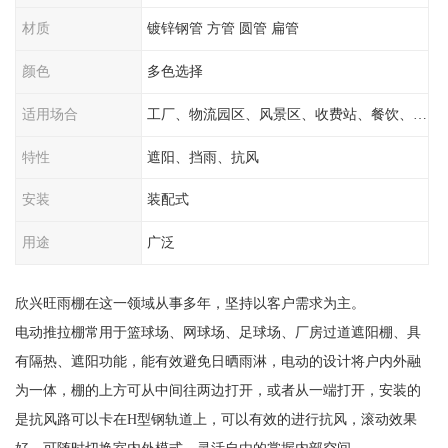
材质
镀锌钢管 方管 圆管 扁管
颜色
多色选择
适用场合
工厂、物流园区、风景区、收费站、餐饮、学校
特性
遮阳、挡雨、抗风
安装
装配式
用途
广泛
欣兴旺雨棚在这一领域从事多年，坚持以客户需求为主。
电动推拉棚常用于篮球场、网球场、足球场、厂房过道遮阳棚、具
有隔热、遮阳功能，能有效避免日晒雨淋，电动的设计将户内外融
为一体，棚的上方可从中间往两边打开，或者从一端打开，安装的
是抗风路可以卡在H型钢轨道上，可以有效的进行抗风，滚动效果
好，可随时切换室内外模式，灵活自由的掌握内部空间。