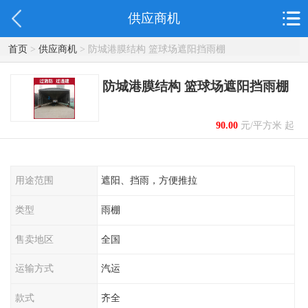
供应商机
首页
>
供应商机
> 防城港膜结构 篮球场遮阳挡雨棚
防城港膜结构 篮球场遮阳挡雨棚
90.00
元/平方米 起
用途范围
遮阳、挡雨，方便推拉
类型
雨棚
售卖地区
全国
运输方式
汽运
款式
齐全