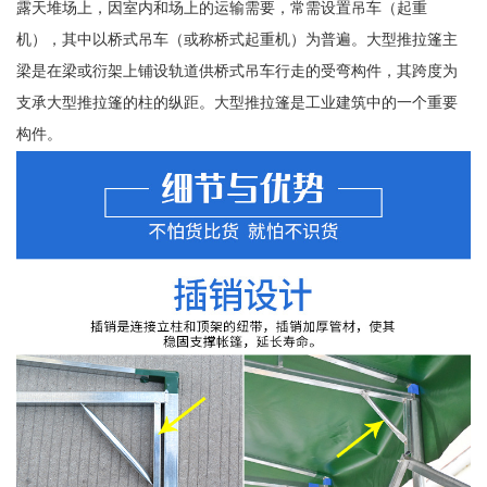
露天堆场上，因室内和场上的运输需要，常需设置吊车（起重
机），其中以桥式吊车（或称桥式起重机）为普遍。大型推拉篷主
梁是在梁或衍架上铺设轨道供桥式吊车行走的受弯构件，其跨度为
支承大型推拉篷的柱的纵距。大型推拉篷是工业建筑中的一个重要
构件。