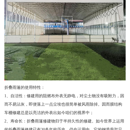
折叠雨篷的使用特性：
1、自洁性：修建用的阻燃布外表无静电，对尘土物没有吸附力，因
而不易沾灰，即便落上一点尘埃也很简单被风雨除掉。因而膜结构
车棚修建总是以亮洁的外表出如今咱们的视界中；
2、寿命长：折叠雨篷修建物归于半持久性的修建。如今世界上运用
的折叠雨篷修建已有30多年的历史，仍在运用中。它的钢质骨架只