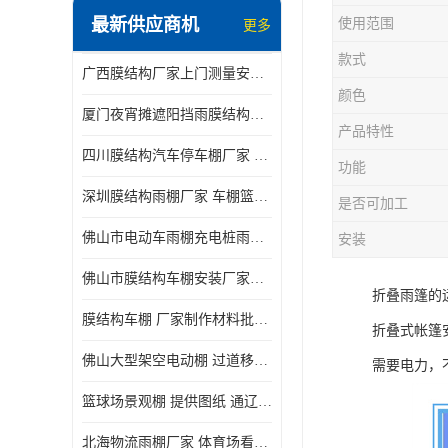
最新供应商机
使用范围
更多
电动推拉雨棚
款式
广西膜结构厂家上门测量安装发货，厂家发货没有差价
膜结构停景观棚
颜色
厦门夜宵摊遮阳挡雨膜结构雨棚设计 上门测量 款式多
产品特性
四川膜结构汽车停车棚厂家 款式多 提供报价
功能
深圳膜结构雨棚厂家 车棚篮球场体育看台 规格多样
是否可加工
佛山市电动车雨棚充电桩雨棚小区电动车棚
安装
佛山市膜结构车棚安装厂家发货安装
折叠雨篷的
膜结构车棚 厂家制作材料批发安装一体式工厂
折叠式帐篷
佛山大型架空电动棚 过道移动雨蓬 屋轨道悬空棚免费测量
需要电力，
篮球场景观棚 提供图纸 通辽膜结构厂家
北海物流雨棚厂家 体育场看台雨棚 价格优惠