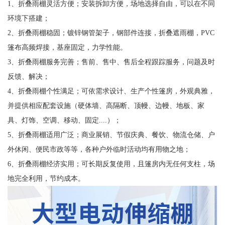
1、折叠雨棚灵活方便；安装拆卸方便，场地选择自由，可以在不同
环境下搭建；
2、折叠雨棚稳固；镀锌钢管架子，钢部件连接，折叠遮雨棚，PVC
篷布高频焊接，基座固定，力学性能。
3、折叠雨棚服务完善；售前、售中、售后全程跟踪服务，问题及时
反馈、解决；
4、折叠雨棚个性满足；可依需求设计、生产个性篷房，外观典雅，
并提供相应配套设施（硬体墙、高隔断、顶幔、边幔、地板、家
具、灯饰、空调、移动、固定....）；
5、折叠雨棚适用广泛；商业展销、节假庆典、餐饮、物流仓储、户
外休闲、便民市政等等，各种户外临时活动均有用物之地；
6、折叠雨棚经济实用；可长期反复使用，且篷房内无任何支柱，场
地完全利用，节约成本。