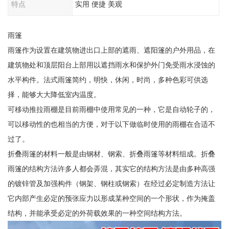
特点
实用 便捷 美观
雨篷
雨篷作为设置在建筑物进出口上部的遮雨、遮阳篷的户外用品，在
建筑物处和顶层阳台上部用以遮挡雨水和保护外门免受雨水浸蚀的
水平构件。法式雨篷简约，明快，休闲，时尚，多种色彩可供选
择，能够大大降低室内温度。
可移动推拉雨棚是目前雨棚中使用常见的一种，它是自动轮子的，
可以移动性的也相当的方便，对于以下做临时使用的雨棚在合适不
过了。
折叠雨篷的材料一般是由钢材、钢索、折叠雨篷等材料组成。折叠
雨篷的结构方法许多人都会弄混，其实它的结构方法是由多种高强
的镀锌管及加强构件（钢架、钢柱或钢索）在经过必定制造方法让
它内部产生必定的预张应力以形成某种空间的一个形状，作为掩盖
结构，并能承受必定的外荷载效果的一种空间结构方法。