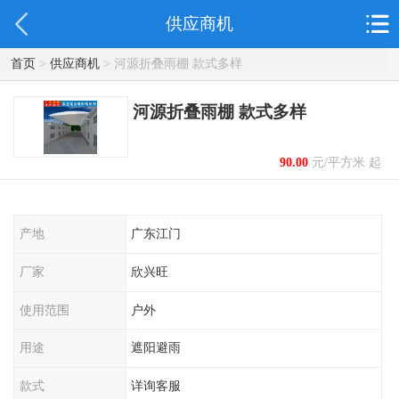
供应商机
首页
>
供应商机
> 河源折叠雨棚 款式多样
河源折叠雨棚 款式多样
90.00
元/平方米 起
产地
广东江门
厂家
欣兴旺
使用范围
户外
用途
遮阳避雨
款式
详询客服