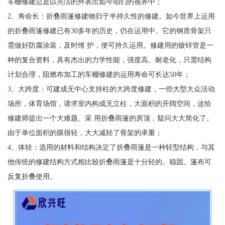
车棚修建总是以亮洁的外表出如今咱们的视界中；
2、寿命长：折叠雨篷修建物归于半持久性的修建。如今世界上运用
的折叠雨篷修建已有30多年的历史，仍在运用中。它的钢质骨架只
需做好防腐涂装，及时维 护，便可持久运用。修建用的镀锌管是一
种的复合资料，具有杰出的力学性能，强度高、耐老化，只需结构
计划合理，阻燃布加工的车棚修建的运用寿命可长达50年；
3、大跨度：可建成无中心支持柱的大跨度修建，一些大型大众活动
场所，体育场馆，请求室内构成无立柱，大面积的开阔空间，这给
修建师提出一个大难题。采 用折叠雨篷的房顶，疑问大大简化了。
由于单位面积的膜很轻，大大减轻了骨架的承重；
4、体轻：选用的材料和结构决定了折叠雨篷是一种轻型结构，与其
他传统的修建结构方式相比较折叠雨篷是十分轻的。稳固。篷布可
反复折叠使用。