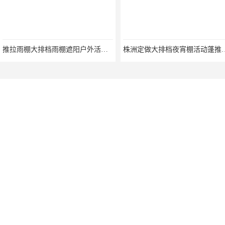
1、轻松
捷。
2、造型
计，可以
丽风景线
3、抗风
的支撑系
持稳定性
4、抗U
效地阻挡