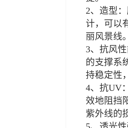
棚。它具
1. 轻质
PVC膜
2. 强
车篷的抗
牢固性。
3. 灵
不同需求
途的需求
4. 易