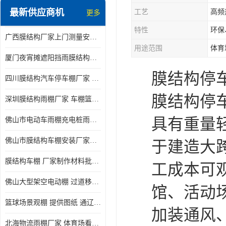
最新供应商机
工艺
高频
更多
电动推拉雨棚
特性
环保
广西膜结构厂家上门测量安装发货，厂家发货没有差价
膜结构停景观棚
用途范围
体育
厦门夜宵摊遮阳挡雨膜结构雨棚设计 上门测量 款式多
膜结构停
四川膜结构汽车停车棚厂家 款式多 提供报价
膜结构停
深圳膜结构雨棚厂家 车棚篮球场体育看台 规格多样
具有重量
佛山市电动车雨棚充电桩雨棚小区电动车棚
佛山市膜结构车棚安装厂家发货安装
于建造大
膜结构车棚 厂家制作材料批发安装一体式工厂
工成本可
佛山大型架空电动棚 过道移动雨蓬 屋轨道悬空棚免费测量
馆、活动
篮球场景观棚 提供图纸 通辽膜结构厂家
加装通风
北海物流雨棚厂家 体育场看台雨棚 价格优惠