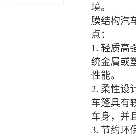
境。
膜结构汽
点：
1. 轻
统金属或
性能。
2. 柔
车篷具有
车身，并
3. 节