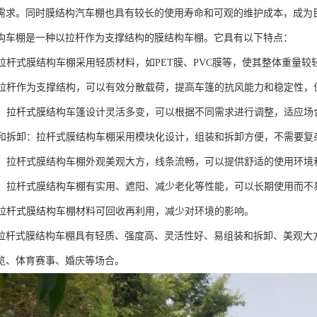
需求。同时膜结构汽车棚也具有较长的使用寿命和可观的维护成本，成为
构车棚是一种以拉杆作为支撑结构的膜结构车棚。它具有以下特点：
化：拉杆式膜结构车棚采用轻质材料，如PET膜、PVC膜等，使其整体重量
高：拉杆作为支撑结构，可以有效分散载荷，提高车篷的抗风能力和稳定性
性好：拉杆式膜结构车篷设计灵活多变，可以根据不同需求进行调整，适应
组装和拆卸：拉杆式膜结构车棚采用模块化设计，组装和拆卸方便，不需要
大方：拉杆式膜结构车棚外观美观大方，线条流畅，可以提供舒适的使用环
性好：拉杆式膜结构车棚有实用、遮阳、减少老化等性能，可以长期使用而
性：拉杆式膜结构车棚材料可回收再利用，减少对环境的影响。
拉杆式膜结构车棚具有轻质、强度高、灵活性好、易组装和拆卸、美观大
览、体育赛事、婚庆等场合。