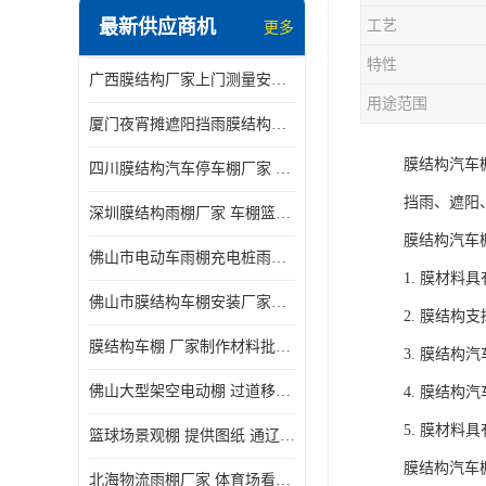
最新供应商机
工艺
更多
电动推拉雨棚
特性
广西膜结构厂家上门测量安装发货，厂家发货没有差价
膜结构停景观棚
用途范围
厦门夜宵摊遮阳挡雨膜结构雨棚设计 上门测量 款式多
膜结构汽车
四川膜结构汽车停车棚厂家 款式多 提供报价
挡雨、遮阳
深圳膜结构雨棚厂家 车棚篮球场体育看台 规格多样
膜结构汽车
佛山市电动车雨棚充电桩雨棚小区电动车棚
1. 膜材
佛山市膜结构车棚安装厂家发货安装
2. 膜结
膜结构车棚 厂家制作材料批发安装一体式工厂
3. 膜结
佛山大型架空电动棚 过道移动雨蓬 屋轨道悬空棚免费测量
4. 膜结
5. 膜材
篮球场景观棚 提供图纸 通辽膜结构厂家
膜结构汽车
北海物流雨棚厂家 体育场看台雨棚 价格优惠