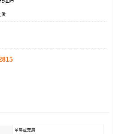
市鹤山市
定做
2815
单层或双层