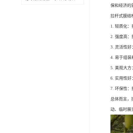
保和经济的
拉杆式膜结
1. 轻质
2. 强度
3. 灵活
4. 易于
5. 美观
6. 实用
7. 环保
总体而言，
动、临时展