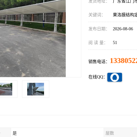
发货地址：
广东省江门
关键词：
果洛膜结构
发布日期：
2026-08-06
阅 读 量：
51
1338052
销售电话：
在线QQ：
务
是
层数