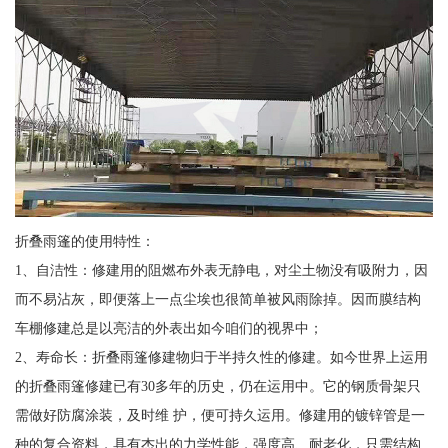
折叠雨篷的使用特性：
1、自洁性：修建用的阻燃布外表无静电，对尘土物没有吸附力，因
而不易沾灰，即便落上一点尘埃也很简单被风雨除掉。因而膜结构
车棚修建总是以亮洁的外表出如今咱们的视界中；
2、寿命长：折叠雨篷修建物归于半持久性的修建。如今世界上运用
的折叠雨篷修建已有30多年的历史，仍在运用中。它的钢质骨架只
需做好防腐涂装，及时维 护，便可持久运用。修建用的镀锌管是一
种的复合资料，具有杰出的力学性能，强度高、耐老化，只需结构