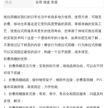
特点
实用 便捷 美观
推拉雨棚在我们的日常生活中有很多地方使用。使用方便，可随意
折叠。移动仓库蓬这是它受到高度赞扬的原因。掌握准确的安装工
艺，使推拉式雨篷具有更长的使用寿命。您掌握了伸缩式推拉雨篷
的安装技术吗？这是一个通俗科学的小版本。如果你想互相了解，
不要错过以下精美的内容！餐饮行为推拉式雨棚：行为推拉式雨棚
可以实现固定建筑的设计，构建一个总平面图，成本便宜。
折叠雨棚的优势：
1、折叠雨棚灵活方便；安装拆卸方便，场地选择自由，可以在不同
环境下搭建；
2、折叠雨棚稳固；镀锌钢管架子，钢部件连接，折叠遮雨棚，PVC
篷布高频焊接，基座固定，力学性能。
3、折叠雨棚服务完善；售前、售中、售后全程跟踪服务，问题及时
反馈、解决；
4、折叠雨棚个性满足；可依需求设计、生产个性篷房，外观典雅，