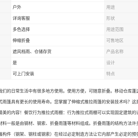
户外
用途
详询客服
形状
多色选择
用途范围
伸缩折叠
可售地区
遮风档雨、仓储存货
产品名称
是
设计
可上门安装
特点
我们的日常生活中有很多地方使用。使用方便，可随意折叠。移动仓库蓬
式雨篷具有更长的使用寿命。您掌握了伸缩式推拉雨篷的安装技术吗？这
精美的内容！餐饮行为推拉式雨棚：行为推拉式雨棚可以实现固定建筑的
材料一般是由钢材、钢索、折叠雨篷等材料组成。折叠雨篷的结构方法许
强构件（钢架、钢柱或钢索）在经过必定制造方法让它内部产生必定的预