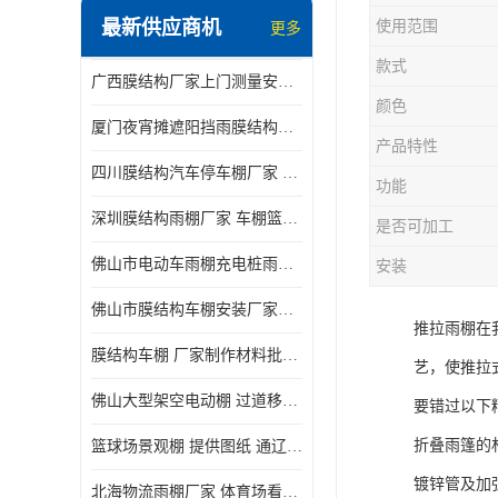
最新供应商机
使用范围
更多
电动推拉雨棚
款式
广西膜结构厂家上门测量安装发货，厂家发货没有差价
膜结构停景观棚
颜色
厦门夜宵摊遮阳挡雨膜结构雨棚设计 上门测量 款式多
产品特性
四川膜结构汽车停车棚厂家 款式多 提供报价
功能
深圳膜结构雨棚厂家 车棚篮球场体育看台 规格多样
是否可加工
佛山市电动车雨棚充电桩雨棚小区电动车棚
安装
佛山市膜结构车棚安装厂家发货安装
推拉雨棚在
膜结构车棚 厂家制作材料批发安装一体式工厂
艺，使推拉
佛山大型架空电动棚 过道移动雨蓬 屋轨道悬空棚免费测量
要错过以下
折叠雨篷的
篮球场景观棚 提供图纸 通辽膜结构厂家
镀锌管及加
北海物流雨棚厂家 体育场看台雨棚 价格优惠