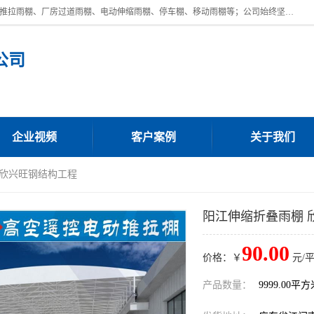
广东鼎新钢结构工程有限公司是一家制作大型电动雨棚厂家;主营：电动推拉雨棚、厂房过道雨棚、电动伸缩雨棚、停车棚、移动雨棚等；公司始终坚持结构创新,品质优越,美观形象,且售后服务好。公司充分吸纳当今休闲用品的前端技术和风格,为您带来质价相宜,时尚典雅的各种户外用品,
公司
企业视频
客户案例
关于我们
 欣兴旺钢结构工程
阳江伸缩折叠雨棚 
90.00
价格：￥
元/
产品数量：
9999.00平