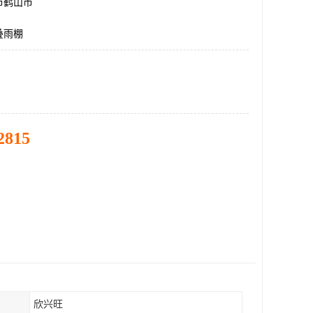
市鹤山市
叠雨棚
2815
欣兴旺