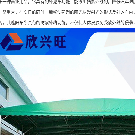
于一种商业用品，它具有的外遮阳功能，能够阻挡紫外线的，降低汽车温
非常重大；在夏日的同时，能够使强烈的阳光以漫射光的形式反射入车内
观。其遮阳布所具有的防紫外线功能，不仅使人体皮肤免受紫外线的侵袭