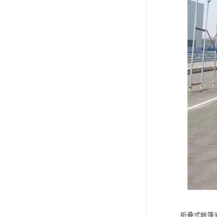
折叠式帐篷