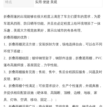
特点
实用 便捷 美观
折叠雨篷的出现能够在很大程度上满意了车主们爱车的需求，为爱
车遮风挡雨、防日晒等功能。并且在必定程度上给环境增添了一抹
乐趣，美观大方视觉效果好，展示出城市的有条有理。
折叠雨棚的优势：
1、折叠雨棚灵活方便；安装拆卸方便，场地选择自由，可以在不同
环境下搭建；
2、折叠雨棚稳固；镀锌钢管架子，钢部件连接，折叠遮雨棚，PVC
篷布高频焊接，基座固定，力学性能。
3、折叠雨棚服务完善；售前、售中、售后全程跟踪服务，问题及时
反馈、解决；
4、折叠雨棚个性满足；可依需求设计、生产个性篷房，外观典雅，
并提供相应配套设施（硬体墙、高隔断、顶幔、边幔、地板、家
具、灯饰、空调、移动、固定....）；
5、折叠雨棚适用广泛；商业展销、节假庆典、餐饮、物流仓储、户