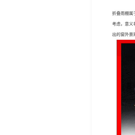
折叠雨棚属
考虑，意义
出的窗外景