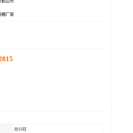
市鹤山市
雨棚厂家
2815
欣兴旺