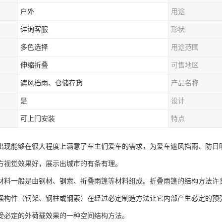
户外
用途
详询客服
形状
多色选择
用途范围
伸缩折叠
可售地区
遮风档雨、仓储存货
产品名称
是
设计
可上门安装
特点
出现能够在很大程度上满意了车主们爱车的需求，为爱车遮风挡雨、防日
方视觉效果好，展示出城市的有条有理。
材料一般是由钢材、钢索、折叠雨篷等材料组成。折叠雨篷的结构方法许
强构件（钢架、钢柱或钢索）在经过必定制造方法让它内部产生必定的预
受必定的外荷载效果的一种空间结构方法。