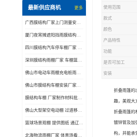
最新供应商机
使用范围
更多
电动推拉雨棚
款式
广西膜结构厂家上门测量安装发货，厂家发货没有差价
膜结构停景观棚
颜色
厦门夜宵摊遮阳挡雨膜结构雨棚设计 上门测量 款式多
产品特性
四川膜结构汽车停车棚厂家 款式多 提供报价
功能
深圳膜结构雨棚厂家 车棚篮球场体育看台 规格多样
是否可加工
佛山市电动车雨棚充电桩雨棚小区电动车棚
安装
佛山市膜结构车棚安装厂家发货安装
折叠雨篷的
膜结构车棚 厂家制作材料批发安装一体式工厂
趣，美观大
佛山大型架空电动棚 过道移动雨蓬 屋轨道悬空棚免费测量
折叠雨篷的
镀锌管及加
篮球场景观棚 提供图纸 通辽膜结构厂家
构，并能承
北海物流雨棚厂家 体育场看台雨棚 价格优惠