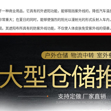
于一种商业用品，它具有的外遮阳功能，能够阻挡紫外线的，降低汽车温
非常重大；在夏日的同时，能够使强烈的阳光以漫射光的形式反射入车内
观。其遮阳布所具有的防紫外线功能，不仅使人体皮肤免受紫外线的侵袭