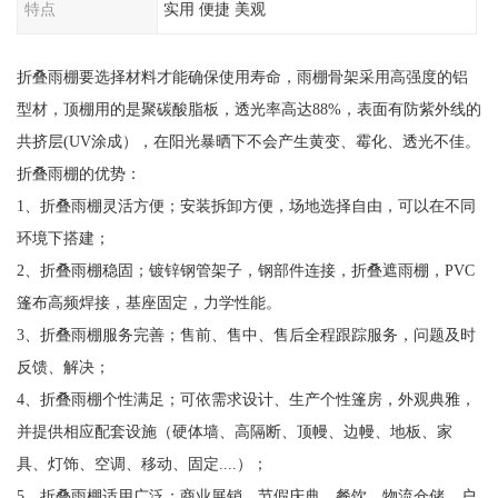
特点
实用 便捷 美观
折叠雨棚要选择材料才能确保使用寿命，雨棚骨架采用高强度的铝
型材，顶棚用的是聚碳酸脂板，透光率高达88%，表面有防紫外线的
共挤层(UV涂成），在阳光暴晒下不会产生黄变、霉化、透光不佳。
折叠雨棚的优势：
1、折叠雨棚灵活方便；安装拆卸方便，场地选择自由，可以在不同
环境下搭建；
2、折叠雨棚稳固；镀锌钢管架子，钢部件连接，折叠遮雨棚，PVC
篷布高频焊接，基座固定，力学性能。
3、折叠雨棚服务完善；售前、售中、售后全程跟踪服务，问题及时
反馈、解决；
4、折叠雨棚个性满足；可依需求设计、生产个性篷房，外观典雅，
并提供相应配套设施（硬体墙、高隔断、顶幔、边幔、地板、家
具、灯饰、空调、移动、固定....）；
5、折叠雨棚适用广泛；商业展销、节假庆典、餐饮、物流仓储、户