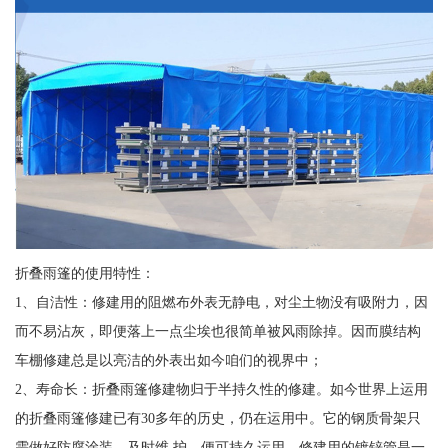
折叠雨篷的使用特性：
1、自洁性：修建用的阻燃布外表无静电，对尘土物没有吸附力，因
而不易沾灰，即便落上一点尘埃也很简单被风雨除掉。因而膜结构
车棚修建总是以亮洁的外表出如今咱们的视界中；
2、寿命长：折叠雨篷修建物归于半持久性的修建。如今世界上运用
的折叠雨篷修建已有30多年的历史，仍在运用中。它的钢质骨架只
需做好防腐涂装，及时维 护，便可持久运用。修建用的镀锌管是一