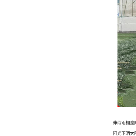
伸缩雨棚遮
阳光下晒太