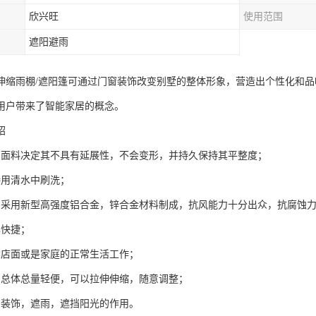
欣兴旺
使用范围
遮阳避雨
伸缩雨棚/遮阳篷可通过门窗装饰改变别墅的整体形象，营造出个性化和品
用户带来了智能家居的概念。
绍
棚面料决定其不具有延展性，不会变形，并持久保持其平整度；
接用清水中刷洗；
棚采用新型高强度铝合金，锌合金材料制成，抗风能力十分出众，抗腐蚀
单快捷；
响店面或是家庭的正常生活工作；
棚总体总量轻便，可以拉伸伸缩，随意调整；
到装饰，遮雨，遮挡阳光的作用。