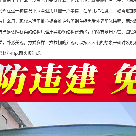
阳蓬用作于什么，以及它们要做什么？但凡车辆完好暴露在空气中，它那
另外在这一种情况下应当避免其他一点事情，在某几种程度上，必需愈加
有什么用，现代人运用推拉棚来维护各类别车辆免受外界阳光映照、雨水
有点是依照桥梁的结构原理用异形钢结构建造的，稍微有是用方管、圆管
质，外形美观，方式多样，推拉棚的外观可以按照人们的想象来研讨发明
代材料由pc耐火板制成。