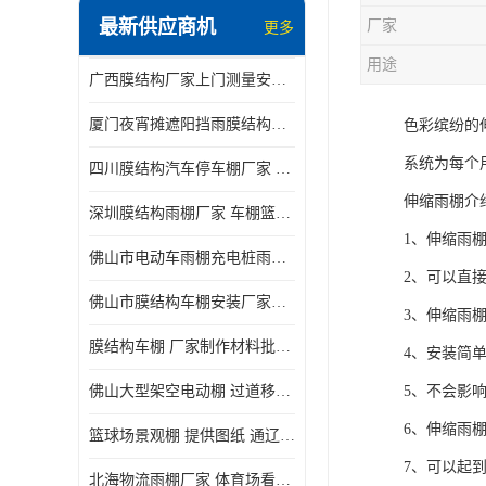
最新供应商机
厂家
更多
电动推拉雨棚
用途
广西膜结构厂家上门测量安装发货，厂家发货没有差价
膜结构停景观棚
厦门夜宵摊遮阳挡雨膜结构雨棚设计 上门测量 款式多
色彩缤纷的
系统为每个
四川膜结构汽车停车棚厂家 款式多 提供报价
伸缩雨棚介
深圳膜结构雨棚厂家 车棚篮球场体育看台 规格多样
1、伸缩雨
佛山市电动车雨棚充电桩雨棚小区电动车棚
2、可以直
佛山市膜结构车棚安装厂家发货安装
3、伸缩雨
膜结构车棚 厂家制作材料批发安装一体式工厂
4、安装简
佛山大型架空电动棚 过道移动雨蓬 屋轨道悬空棚免费测量
5、不会影
6、伸缩雨
篮球场景观棚 提供图纸 通辽膜结构厂家
7、可以起
北海物流雨棚厂家 体育场看台雨棚 价格优惠