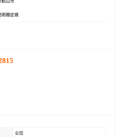
市鹤山市
动雨棚定做
2815
全国