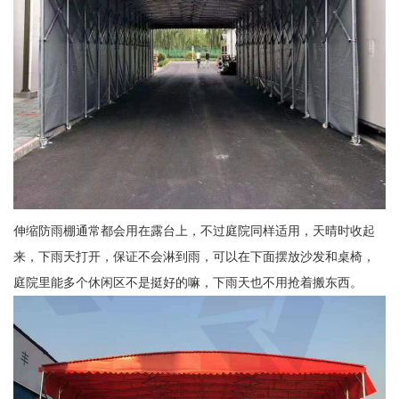
伸缩防雨棚通常都会用在露台上，不过庭院同样适用，天晴时收起
来，下雨天打开，保证不会淋到雨，可以在下面摆放沙发和桌椅，
庭院里能多个休闲区不是挺好的嘛，下雨天也不用抢着搬东西。