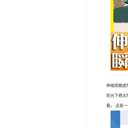
伸缩雨棚遮
阳光下晒太
叠。 这是