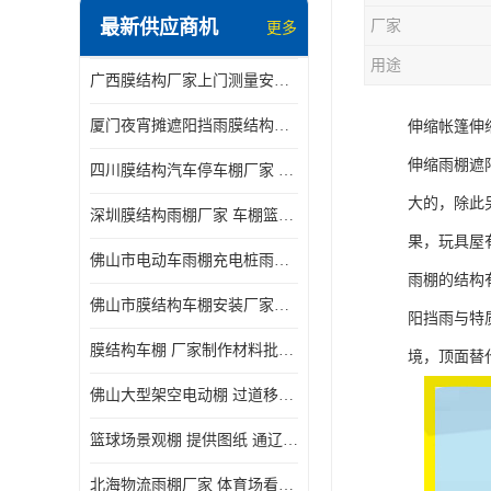
最新供应商机
厂家
更多
电动推拉雨棚
用途
广西膜结构厂家上门测量安装发货，厂家发货没有差价
膜结构停景观棚
厦门夜宵摊遮阳挡雨膜结构雨棚设计 上门测量 款式多
伸缩帐篷伸
伸缩雨棚遮
四川膜结构汽车停车棚厂家 款式多 提供报价
大的，除此
深圳膜结构雨棚厂家 车棚篮球场体育看台 规格多样
果，玩具屋
佛山市电动车雨棚充电桩雨棚小区电动车棚
雨棚的结构
佛山市膜结构车棚安装厂家发货安装
阳挡雨与特
膜结构车棚 厂家制作材料批发安装一体式工厂
境，顶面替
佛山大型架空电动棚 过道移动雨蓬 屋轨道悬空棚免费测量
篮球场景观棚 提供图纸 通辽膜结构厂家
北海物流雨棚厂家 体育场看台雨棚 价格优惠