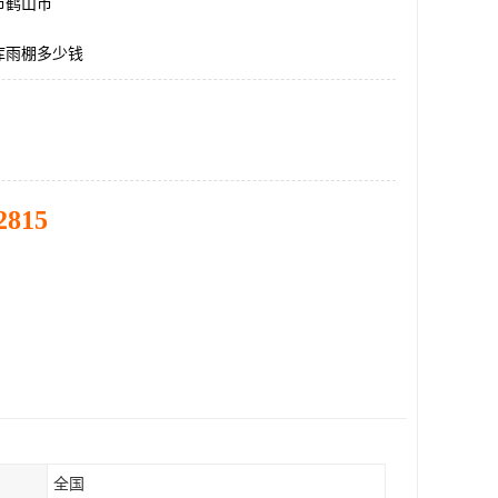
市鹤山市
库雨棚多少钱
2815
全国