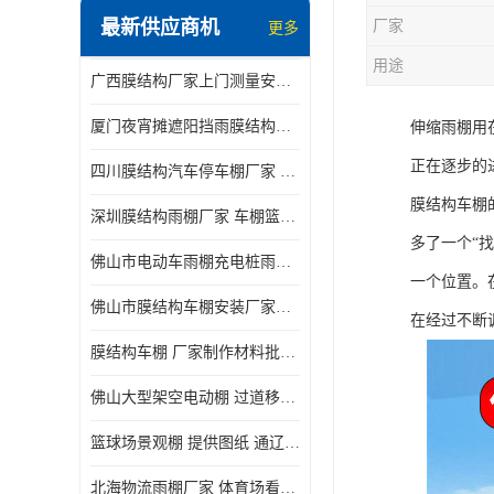
最新供应商机
厂家
更多
电动推拉雨棚
用途
广西膜结构厂家上门测量安装发货，厂家发货没有差价
膜结构停景观棚
厦门夜宵摊遮阳挡雨膜结构雨棚设计 上门测量 款式多
伸缩雨棚用
正在逐步的
四川膜结构汽车停车棚厂家 款式多 提供报价
膜结构车棚
深圳膜结构雨棚厂家 车棚篮球场体育看台 规格多样
多了一个“
佛山市电动车雨棚充电桩雨棚小区电动车棚
一个位置。
佛山市膜结构车棚安装厂家发货安装
在经过不断
膜结构车棚 厂家制作材料批发安装一体式工厂
佛山大型架空电动棚 过道移动雨蓬 屋轨道悬空棚免费测量
篮球场景观棚 提供图纸 通辽膜结构厂家
北海物流雨棚厂家 体育场看台雨棚 价格优惠