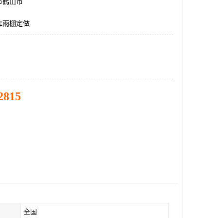
市鹤山市
库雨棚定做
2815
全国