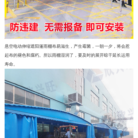
悬空电动伸缩遮阳篷雨棚布易滋生，产生霉菌，一朝一夕，将会惹
起布的褪色和腐朽。所以雨棚湿润了，要及时的展开晾干延长运用
寿命。