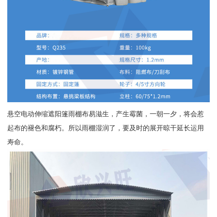
悬空电动伸缩遮阳篷雨棚布易滋生，产生霉菌，一朝一夕，将会惹
起布的褪色和腐朽。所以雨棚湿润了，要及时的展开晾干延长运用
寿命。