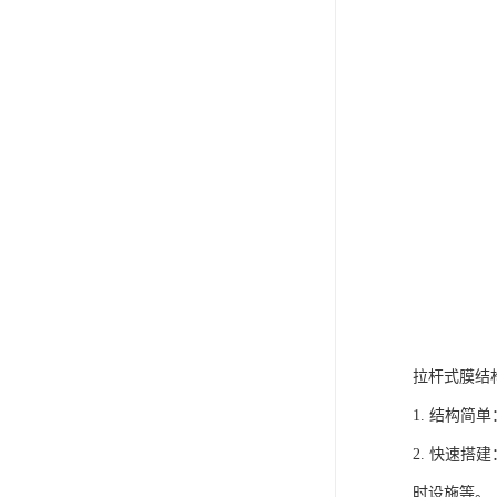
拉杆式膜结
1. 结构
2. 快速
时设施等。