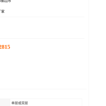
市鹤山市
厂家
2815
单层或双层