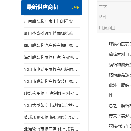
最新供应商机
工艺
更多
电动推拉雨棚
特性
广西膜结构厂家上门测量安装发货，厂家发货没有差价
膜结构停景观棚
用途范围
厦门夜宵摊遮阳挡雨膜结构雨棚设计 上门测量 款式多
膜结构蘑菇
四川膜结构汽车停车棚厂家 款式多 提供报价
薄膜材料可
深圳膜结构雨棚厂家 车棚篮球场体育看台 规格多样
膜结构蘑菇
佛山市电动车雨棚充电桩雨棚小区电动车棚
结构蘑菇篷
佛山市膜结构车棚安装厂家发货安装
此外，膜结
膜结构车棚 厂家制作材料批发安装一体式工厂
性。
佛山大型架空电动棚 过道移动雨蓬 屋轨道悬空棚免费测量
总之，膜结
带来了美观
篮球场景观棚 提供图纸 通辽膜结构厂家
膜结构汽车
北海物流雨棚厂家 体育场看台雨棚 价格优惠