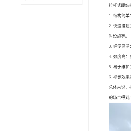
拉杆式膜结
1. 结构
2. 快速
时设施等。
3. 轻便
4. 强度
5. 易于
6. 视觉
总体来说，
的场合得到