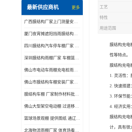
最新供应商机
工艺
更多
电动推拉雨棚
特性
广西膜结构厂家上门测量安装发货，厂家发货没有差价
膜结构停景观棚
用途范围
厦门夜宵摊遮阳挡雨膜结构雨棚设计 上门测量 款式多
膜结构充电
四川膜结构汽车停车棚厂家 款式多 提供报价
性等特点。
深圳膜结构雨棚厂家 车棚篮球场体育看台 规格多样
膜结构充电
佛山市电动车雨棚充电桩雨棚小区电动车棚
1. 灵活
佛山市膜结构车棚安装厂家发货安装
2. 快速
膜结构车棚 厂家制作材料批发安装一体式工厂
3. 环保
佛山大型架空电动棚 过道移动雨蓬 屋轨道悬空棚免费测量
4. 经济
膜结构充电
篮球场景观棚 提供图纸 通辽膜结构厂家
计，具有很
北海物流雨棚厂家 体育场看台雨棚 价格优惠