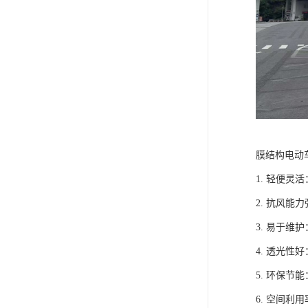
膜结构电动
1. 轻便
2. 抗风
3. 易于
4. 透光
5. 环保
6. 空间