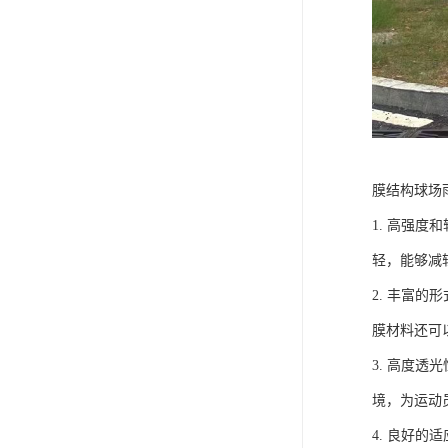
膜结构球场
1. 高强
轻，能够减
2. 丰富
膜材料还可
3. 高度
境，为运动
4. 良好