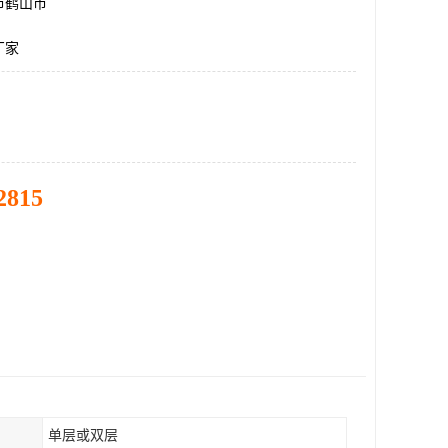
市鹤山市
厂家
2815
单层或双层