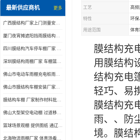
最新供应商机
工艺
高频
更多
电动推拉雨棚
特性
环保
广西膜结构厂家上门测量安装发货，厂家发货没有差价
膜结构停景观棚
用途范围
体育
厦门夜宵摊遮阳挡雨膜结构雨棚设计 上门测量 款式多
膜结构充电篷（
四川膜结构汽车停车棚厂家 款式多 提供报价
用膜结构
深圳膜结构雨棚厂家 车棚篮球场体育看台 规格多样
结构充电
佛山市电动车雨棚充电桩雨棚小区电动车棚
佛山市膜结构车棚安装厂家发货安装
轻巧、易
膜结构车棚 厂家制作材料批发安装一体式工厂
膜结构充
佛山大型架空电动棚 过道移动雨蓬 屋轨道悬空棚免费测量
雨、、防
篮球场景观棚 提供图纸 通辽膜结构厂家
境。膜结
北海物流雨棚厂家 体育场看台雨棚 价格优惠