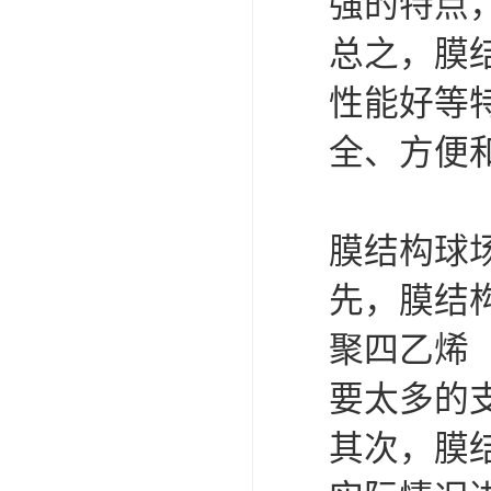
造型设计
的一道亮
3. 抗
的支撑系
持稳定性
4. 防
能够有效
车不受紫
5. 透
部保持明