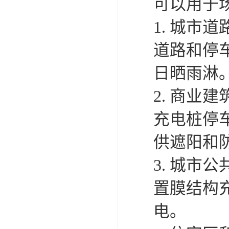
膜结构球
先，膜结
聚四乙烯