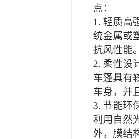
点：
1. 轻
统金属或
抗风性能
2. 柔
车篷具有
车身，并
3. 节
利用自然
外，膜结