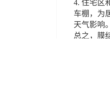
要太多的
其次，膜
实际情况
形状，例
球场的需
再次，膜
抗紫外线
水和火灾
总的来说
强，能够