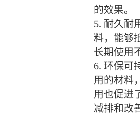
膜结构充
1. 美观
建，外观
觉，提升
2. 轻
统建筑结
要求进行
3. 快
组装，施
力成本。