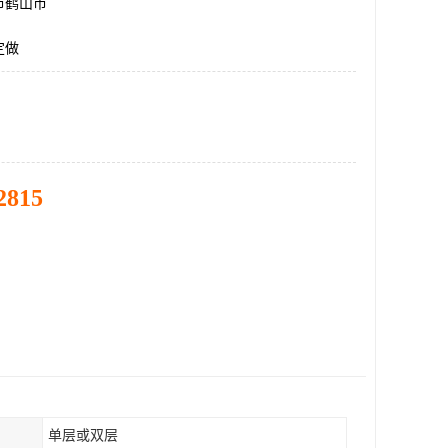
市鹤山市
定做
2815
单层或双层