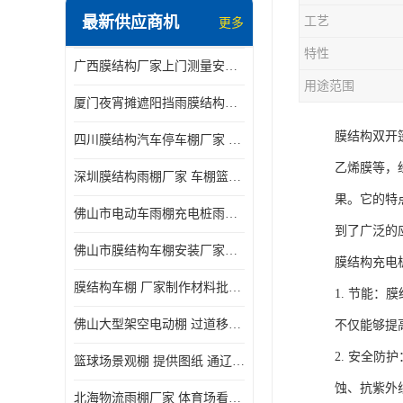
最新供应商机
工艺
更多
电动推拉雨棚
特性
广西膜结构厂家上门测量安装发货，厂家发货没有差价
膜结构停景观棚
用途范围
厦门夜宵摊遮阳挡雨膜结构雨棚设计 上门测量 款式多
膜结构双开
四川膜结构汽车停车棚厂家 款式多 提供报价
乙烯膜等，
深圳膜结构雨棚厂家 车棚篮球场体育看台 规格多样
果。它的特
佛山市电动车雨棚充电桩雨棚小区电动车棚
到了广泛的
佛山市膜结构车棚安装厂家发货安装
膜结构充电
膜结构车棚 厂家制作材料批发安装一体式工厂
1. 节能
佛山大型架空电动棚 过道移动雨蓬 屋轨道悬空棚免费测量
不仅能够提
2. 安全
篮球场景观棚 提供图纸 通辽膜结构厂家
蚀、抗紫外
北海物流雨棚厂家 体育场看台雨棚 价格优惠