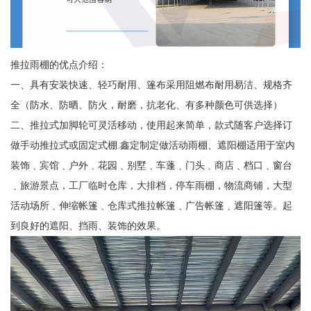
推拉雨棚的优点介绍：
一、具有安装快速、轻巧耐用、篷布采用阻燃布耐用易洁、规格齐
全（防水、防晒、防火，耐磨，抗老化、有多种颜色可供选择）
二、推拉式加脚轮可灵活移动，使用起来简单，款式随客户选择订
做手动推拉式或固定式棚.鑫定制定做活动雨棚、遮阳棚适用于室内
装饰﹑宾馆﹑户外﹑花园﹑别墅﹑车蓬﹑门头﹑商店﹑档口﹑窗台
﹑旅游景点，工厂临时仓库，大排档，停车雨棚，物流商铺，大型
活动场所﹑伸缩帐篷﹑仓库式推拉帐篷﹑广告帐篷﹑遮阳篷等。起
到良好的遮阳、挡雨、装饰的效果。