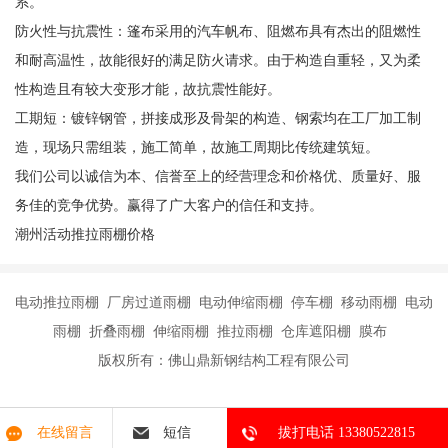
系。
防火性与抗震性：篷布采用的汽车帆布、阻燃布具有杰出的阻燃性
和耐高温性，故能很好的满足防火请求。由于构造自重轻，又为柔
性构造且有较大变形才能，故抗震性能好。
工期短：镀锌钢管，拼接成形及骨架的构造、钢索均在工厂加工制
造，现场只需组装，施工简单，故施工周期比传统建筑短。
我们公司以诚信为本、信誉至上的经营理念和价格优、质量好、服
务佳的竞争优势。赢得了广大客户的信任和支持。
潮州活动推拉雨棚价格
电动推拉雨棚 厂房过道雨棚 电动伸缩雨棚 停车棚 移动雨棚 电动
雨棚 折叠雨棚 伸缩雨棚 推拉雨棚 仓库遮阳棚 膜布
版权所有：佛山鼎新钢结构工程有限公司
在线留言
短信
拔打电话 13380522815