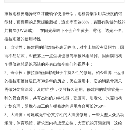
推拉雨棚要选择材料才能确保使用寿命，雨棚骨架采用高强度的铝
型材，顶棚用的是聚碳酸脂板，透光率高达88%，表面有防紫外线的
共挤层(UV涂成），在阳光暴晒下不会产生黄变、霉化、透光不佳。
推拉雨篷的使用特性：
1、自洁性：修建用的阻燃布外表无静电，对尘土物没有吸附力，因
而不易沾灰，即便落上一点尘埃也很简单被风雨除掉。因而膜结构
车棚修建总是以亮洁的外表出如今咱们的视界中；
2、寿命长：推拉雨篷修建物归于半持久性的修建。如今世界上运用
的推拉雨篷修建已有30多年的历史，仍在运用中。它的钢质骨架只
需做好防腐涂装，及时维 护，便可持久运用。修建用的镀锌管是一
种的复合资料，具有杰出的力学性能，强度高、耐老化，只需结构
计划合理，阻燃布加工的车棚修建的运用寿命可长达50年；
3、大跨度：可建成无中心支持柱的大跨度修建，一些大型大众活动
场所，体育场馆，请求室内构成无立柱，大面积的开阔空间，这给