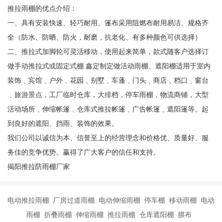
推拉雨棚的优点介绍：
一、具有安装快速、轻巧耐用、篷布采用阻燃布耐用易洁、规格齐
全（防水、防晒、防火，耐磨，抗老化、有多种颜色可供选择）
二、推拉式加脚轮可灵活移动，使用起来简单，款式随客户选择订
做手动推拉式或固定式棚.鑫定制定做活动雨棚、遮阳棚适用于室内
装饰﹑宾馆﹑户外﹑花园﹑别墅﹑车蓬﹑门头﹑商店﹑档口﹑窗台
﹑旅游景点，工厂临时仓库，大排档，停车雨棚，物流商铺，大型
活动场所﹑伸缩帐篷﹑仓库式推拉帐篷﹑广告帐篷﹑遮阳篷等。起
到良好的遮阳、挡雨、装饰的效果。
我们公司以诚信为本、信誉至上的经营理念和价格优、质量好、服
务佳的竞争优势。赢得了广大客户的信任和支持。
揭阳推拉防雨棚厂家
电动推拉雨棚 厂房过道雨棚 电动伸缩雨棚 停车棚 移动雨棚 电动
雨棚 折叠雨棚 伸缩雨棚 推拉雨棚 仓库遮阳棚 膜布