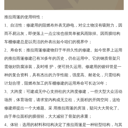
推拉雨篷的使用特性：
1、自洁性：修建用的阻燃布外表无静电，对尘土物没有吸附力，因
而不易沾灰，即便落上一点尘埃也很简单被风雨除掉。因而膜结构
车棚修建总是以亮洁的外表出如今咱们的视界中；
2、寿命长：推拉雨篷修建物归于半持久性的修建。如今世界上运用
的推拉雨篷修建已有30多年的历史，仍在运用中。它的钢质骨架只
需做好防腐涂装，及时维 护，便可持久运用。修建用的镀锌管是一
种的复合资料，具有杰出的力学性能，强度高、耐老化，只需结构
计划合理，阻燃布加工的车棚修建的运用寿命可长达50年；
3、大跨度：可建成无中心支持柱的大跨度修建，一些大型大众活动
场所，体育场馆，请求室内构成无立柱，大面积的开阔空间，这给
修建师提出一个大难题。采 用推拉雨篷的房顶，疑问大大简化了。
由于单位面积的膜很轻，大大减轻了骨架的承重；
4、体轻：选用的材料和结构决定了推拉雨篷是一种轻型结构，与其