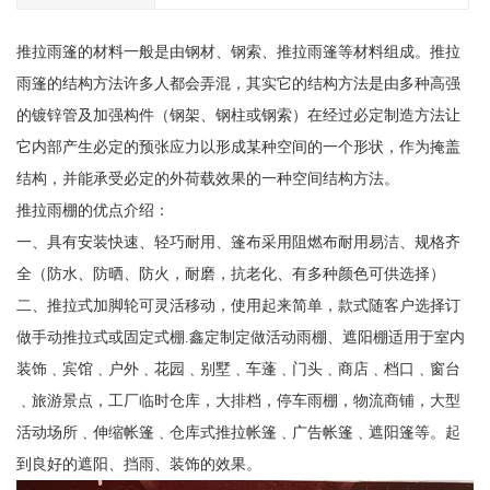
推拉雨篷的材料一般是由钢材、钢索、推拉雨篷等材料组成。推拉
雨篷的结构方法许多人都会弄混，其实它的结构方法是由多种高强
的镀锌管及加强构件（钢架、钢柱或钢索）在经过必定制造方法让
它内部产生必定的预张应力以形成某种空间的一个形状，作为掩盖
结构，并能承受必定的外荷载效果的一种空间结构方法。
推拉雨棚的优点介绍：
一、具有安装快速、轻巧耐用、篷布采用阻燃布耐用易洁、规格齐
全（防水、防晒、防火，耐磨，抗老化、有多种颜色可供选择）
二、推拉式加脚轮可灵活移动，使用起来简单，款式随客户选择订
做手动推拉式或固定式棚.鑫定制定做活动雨棚、遮阳棚适用于室内
装饰﹑宾馆﹑户外﹑花园﹑别墅﹑车蓬﹑门头﹑商店﹑档口﹑窗台
﹑旅游景点，工厂临时仓库，大排档，停车雨棚，物流商铺，大型
活动场所﹑伸缩帐篷﹑仓库式推拉帐篷﹑广告帐篷﹑遮阳篷等。起
到良好的遮阳、挡雨、装饰的效果。