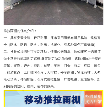
推拉雨棚的优点介绍：
一、具有安装快速、轻巧耐用、篷布采用阻燃布耐用易洁、规格齐
全（防水、防晒、防火，耐磨，抗老化、有多种颜色可供选择）
二、推拉式加脚轮可灵活移动，使用起来简单，款式随客户选择订
做手动推拉式或固定式棚.鑫定制定做活动雨棚、遮阳棚适用于室内
装饰﹑宾馆﹑户外﹑花园﹑别墅﹑车蓬﹑门头﹑商店﹑档口﹑窗台
﹑旅游景点，工厂临时仓库，大排档，停车雨棚，物流商铺，大型
活动场所﹑伸缩帐篷﹑仓库式推拉帐篷﹑广告帐篷﹑遮阳篷等。起
到良好的遮阳、挡雨、装饰的效果。