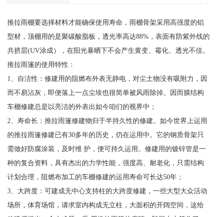
推拉雨棚要选择材料才能确保使用寿命，雨棚骨架采用高强度的铝
型材，顶棚用的是聚碳酸脂板，透光率高达88%，表面有防紫外线的
共挤层(UV涂成），在阳光暴晒下不会产生黄变、霉化、透光不佳。
推拉雨篷的使用特性：
1、自洁性：修建用的阻燃布外表无静电，对尘土物没有吸附力，因
而不易沾灰，即便落上一点尘埃也很简单被风雨除掉。因而膜结构
车棚修建总是以亮洁的外表出如今咱们的视界中；
2、寿命长：推拉雨篷修建物归于半持久性的修建。如今世界上运用
的推拉雨篷修建已有30多年的历史，仍在运用中。它的钢质骨架只
需做好防腐涂装，及时维 护，便可持久运用。修建用的镀锌管是一
种的复合资料，具有杰出的力学性能，强度高、耐老化，只需结构
计划合理，阻燃布加工的车棚修建的运用寿命可长达50年；
3、大跨度：可建成无中心支持柱的大跨度修建，一些大型大众活动
场所，体育场馆，请求室内构成无立柱，大面积的开阔空间，这给