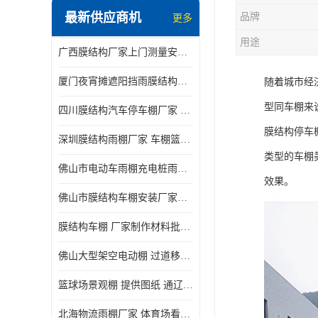
最新供应商机
品牌
更多
电动推拉雨棚
用途
广西膜结构厂家上门测量安装发货，厂家发货没有差价
膜结构停景观棚
厦门夜宵摊遮阳挡雨膜结构雨棚设计 上门测量 款式多
随着城市经
型同车棚来
四川膜结构汽车停车棚厂家 款式多 提供报价
膜结构停车
深圳膜结构雨棚厂家 车棚篮球场体育看台 规格多样
类型的车棚
佛山市电动车雨棚充电桩雨棚小区电动车棚
效果。
佛山市膜结构车棚安装厂家发货安装
膜结构车棚 厂家制作材料批发安装一体式工厂
佛山大型架空电动棚 过道移动雨蓬 屋轨道悬空棚免费测量
篮球场景观棚 提供图纸 通辽膜结构厂家
北海物流雨棚厂家 体育场看台雨棚 价格优惠