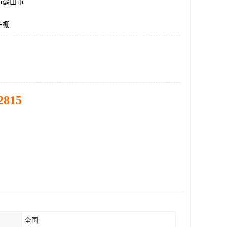
市鹤山市
车棚
2815
全国