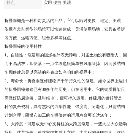
特点
实用 便捷 美观
折叠雨棚是一种相对灵活的产品，它可以随时更换，稳定、美观，
依据有差别类型的场馆可以快速建成，灵活使用场地，它具备着拆
装方便、运输方便、组合多样等优点。
折叠雨篷的使用特性：
1、自洁性：修建用的阻燃布外表无静电，对尘土物没有吸附力，因
而不易沾灰，即便落上一点尘埃也很简单被风雨除掉。因而膜结构
车棚修建总是以亮洁的外表出如今咱们的视界中；
2、寿命长：折叠雨篷修建物归于半持久性的修建。如今世界上运用
的折叠雨篷修建已有30多年的历史，仍在运用中。它的钢质骨架只
需做好防腐涂装，及时维 护，便可持久运用。修建用的镀锌管是一
种的复合资料，具有杰出的力学性能，强度高、耐老化，只需结构
计划合理，阻燃布加工的车棚修建的运用寿命可长达50年；
3、大跨度：可建成无中心支持柱的大跨度修建，一些大型大众活动
场所，体育场馆，请求室内构成无立柱，大面积的开阔空间，这给