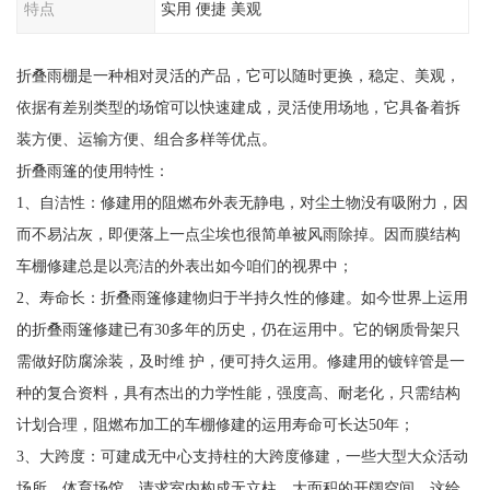
特点
实用 便捷 美观
折叠雨棚是一种相对灵活的产品，它可以随时更换，稳定、美观，
依据有差别类型的场馆可以快速建成，灵活使用场地，它具备着拆
装方便、运输方便、组合多样等优点。
折叠雨篷的使用特性：
1、自洁性：修建用的阻燃布外表无静电，对尘土物没有吸附力，因
而不易沾灰，即便落上一点尘埃也很简单被风雨除掉。因而膜结构
车棚修建总是以亮洁的外表出如今咱们的视界中；
2、寿命长：折叠雨篷修建物归于半持久性的修建。如今世界上运用
的折叠雨篷修建已有30多年的历史，仍在运用中。它的钢质骨架只
需做好防腐涂装，及时维 护，便可持久运用。修建用的镀锌管是一
种的复合资料，具有杰出的力学性能，强度高、耐老化，只需结构
计划合理，阻燃布加工的车棚修建的运用寿命可长达50年；
3、大跨度：可建成无中心支持柱的大跨度修建，一些大型大众活动
场所，体育场馆，请求室内构成无立柱，大面积的开阔空间，这给