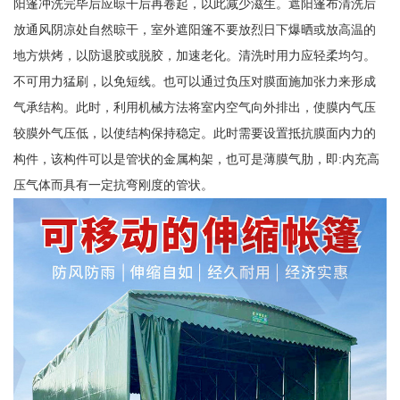
阳篷冲洗完毕后应晾干后再卷起，以此减少滋生。遮阳篷布清洗后
放通风阴凉处自然晾干，室外遮阳篷不要放烈日下爆晒或放高温的
地方烘烤，以防退胶或脱胶，加速老化。清洗时用力应轻柔均匀。
不可用力猛刷，以免短线。也可以通过负压对膜面施加张力来形成
气承结构。此时，利用机械方法将室内空气向外排出，使膜内气压
较膜外气压低，以使结构保持稳定。此时需要设置抵抗膜面内力的
构件，该构件可以是管状的金属构架，也可是薄膜气肋，即:内充高
压气体而具有一定抗弯刚度的管状。