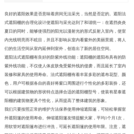
良好的遮阳效果是否意味着房间无法采光，当然是否定的。遮阳法
式遮阳棚的合理化设计使遮阳与采光达到了和谐统一：在遮挡炎炎
夏日的同时，能够使强烈的阳光以漫射光的形式反射入室内，使室
内光线明亮而不眩目，并且不影响从室内看窗外的美丽景观，将人
们的生活空间从室内延伸到室外，创造出了新的居住空间。
遮阳法式遮阳棚有良好的防紫外线功能：遮阳棚的遮阳布具有的防
紫外线功能，不仅使人体皮肤免受紫外线的侵袭，而且延长了室内
装修和家具的使用寿命。法式遮阳棚有着丰富多彩的遮布花型、颜
色，用户可根据各自的喜好将窗口周围进行个性化的多彩装扮，还
可以根据建筑物的形状特点选择合适的遮阳棚型号，使装有星泰遮
阳棚的建筑物更具个性化，从而提高了整体建筑的形象。
我们只要按照正常的维护方法保养使用伸缩遮阳篷，可轻松掌握室
外遮阳篷的使用寿命。伸缩遮阳篷友情提醒大家，平均1个月1次，
用软管对遮阳篷布进行冲洗，可延长遮阳篷的使用年限。注意，遮