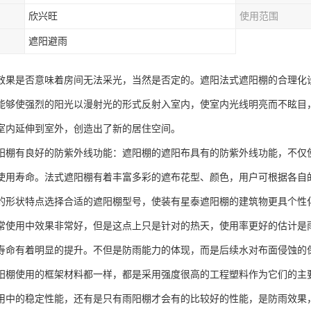
欣兴旺
使用范围
遮阳避雨
效果是否意味着房间无法采光，当然是否定的。遮阳法式遮阳棚的合理化
能够使强烈的阳光以漫射光的形式反射入室内，使室内光线明亮而不眩目
室内延伸到室外，创造出了新的居住空间。
阳棚有良好的防紫外线功能：遮阳棚的遮阳布具有的防紫外线功能，不仅
使用寿命。法式遮阳棚有着丰富多彩的遮布花型、颜色，用户可根据各自
的形状特点选择合适的遮阳棚型号，使装有星泰遮阳棚的建筑物更具个性
常使用中效果非常好，但是这点上只是针对的热天，使用率更好的估计是
寿命有着明显的提升。不但是防雨能力的体现，而是后续水对布面侵蚀的
阳棚使用的框架材料都一样，都是采用强度很高的工程塑料作为它们的主
用中的稳定性能，还有是只有雨阳棚才会有的比较好的性能，是防雨效果