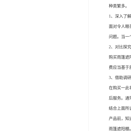
种类繁多。
1、深入了
面对令人眼
问题。当一
2、对比探
购买雨篷遮
费应当基于
3、借助调
在购买一此
后服务。通
结合上面所
产品前，知
雨篷遮阳棚