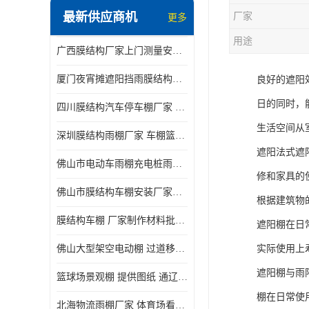
最新供应商机
厂家
更多
电动推拉雨棚
用途
广西膜结构厂家上门测量安装发货，厂家发货没有差价
膜结构停景观棚
厦门夜宵摊遮阳挡雨膜结构雨棚设计 上门测量 款式多
良好的遮阳
日的同时，
四川膜结构汽车停车棚厂家 款式多 提供报价
生活空间从
深圳膜结构雨棚厂家 车棚篮球场体育看台 规格多样
遮阳法式遮
佛山市电动车雨棚充电桩雨棚小区电动车棚
修和家具的
佛山市膜结构车棚安装厂家发货安装
根据建筑物
膜结构车棚 厂家制作材料批发安装一体式工厂
遮阳棚在日
佛山大型架空电动棚 过道移动雨蓬 屋轨道悬空棚免费测量
实际使用上
遮阳棚与雨
篮球场景观棚 提供图纸 通辽膜结构厂家
棚在日常使
北海物流雨棚厂家 体育场看台雨棚 价格优惠