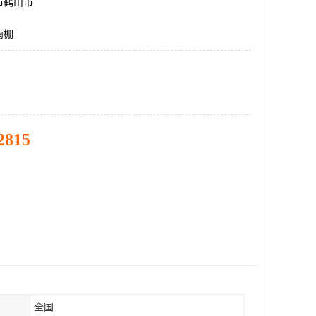
市鹤山市
雨棚
2815
全国