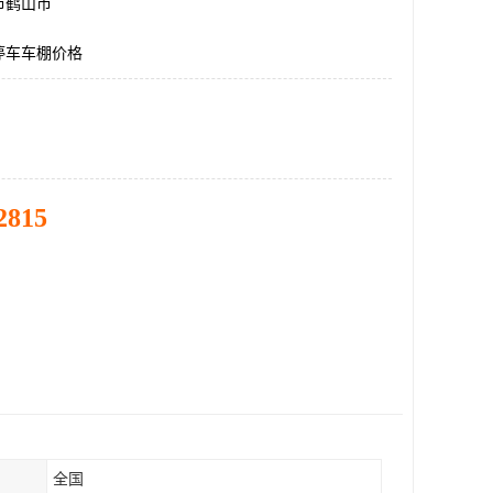
市鹤山市
停车车棚价格
2815
全国