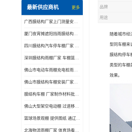
最新供应商机
品牌
更多
电动推拉雨棚
用途
广西膜结构厂家上门测量安装发货，厂家发货没有差价
膜结构停景观棚
厦门夜宵摊遮阳挡雨膜结构雨棚设计 上门测量 款式多
随着城市经
型同车棚来
四川膜结构汽车停车棚厂家 款式多 提供报价
膜结构停车
深圳膜结构雨棚厂家 车棚篮球场体育看台 规格多样
类型的车棚
佛山市电动车雨棚充电桩雨棚小区电动车棚
效果。
佛山市膜结构车棚安装厂家发货安装
膜结构车棚 厂家制作材料批发安装一体式工厂
佛山大型架空电动棚 过道移动雨蓬 屋轨道悬空棚免费测量
篮球场景观棚 提供图纸 通辽膜结构厂家
北海物流雨棚厂家 体育场看台雨棚 价格优惠