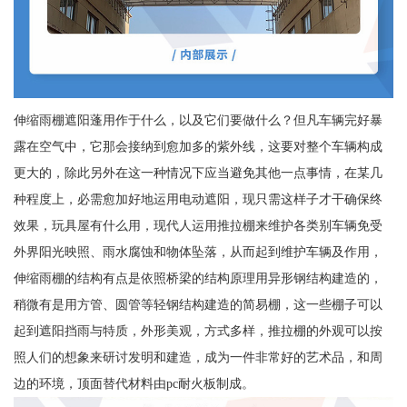
伸缩雨棚遮阳蓬用作于什么，以及它们要做什么？但凡车辆完好暴
露在空气中，它那会接纳到愈加多的紫外线，这要对整个车辆构成
更大的，除此另外在这一种情况下应当避免其他一点事情，在某几
种程度上，必需愈加好地运用电动遮阳，现只需这样子才干确保终
效果，玩具屋有什么用，现代人运用推拉棚来维护各类别车辆免受
外界阳光映照、雨水腐蚀和物体坠落，从而起到维护车辆及作用，
伸缩雨棚的结构有点是依照桥梁的结构原理用异形钢结构建造的，
稍微有是用方管、圆管等轻钢结构建造的简易棚，这一些棚子可以
起到遮阳挡雨与特质，外形美观，方式多样，推拉棚的外观可以按
照人们的想象来研讨发明和建造，成为一件非常好的艺术品，和周
边的环境，顶面替代材料由pc耐火板制成。