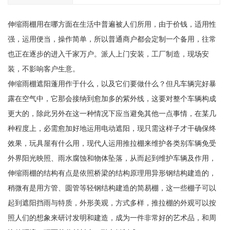
伸缩雨棚用在哪方面在生活中普遍被人们所用，由于价钱，适用性
强，运用便当，操作简单，所以普通商户都会定制一个备用，往常
也正在逐步的进入千家万户。派人上门安装，工厂制造，现场安
装，不影响客户生意。
伸缩雨棚遮阳蓬用作于什么，以及它们要做什么？但凡车辆完好暴
露在空气中，它那会接纳到愈加多的紫外线，这要对整个车辆构成
更大的，除此另外在这一种情况下应当避免其他一点事情，在某几
种程度上，必需愈加好地运用电动遮阳，现只需这样子才干确保终
效果，玩具屋有什么用，现代人运用推拉棚来维护各类别车辆免受
外界阳光映照、雨水腐蚀和物体坠落，从而起到维护车辆及作用，
伸缩雨棚的结构有点是依照桥梁的结构原理用异形钢结构建造的，
稍微有是用方管、圆管等轻钢结构建造的简易棚，这一些棚子可以
起到遮阳挡雨与特质，外形美观，方式多样，推拉棚的外观可以按
照人们的想象来研讨发明和建造，成为一件非常好的艺术品，和周