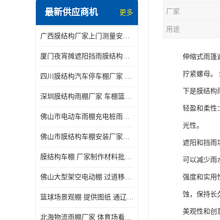
最新供应商机
厂家
更多
电动推拉雨棚
用途
广西膜结构厂家上门测量安装发货，厂家发货没有差价
膜结构停景观棚
厦门夜宵摊遮阳挡雨膜结构雨棚设计 上门测量 款式多
伸缩式雨篷
拧紧螺母。
四川膜结构汽车停车棚厂家 款式多 提供报价
下是膜结构
深圳膜结构雨棚厂家 车棚篮球场体育看台 规格多样
轻盈和柔性
佛山市电动车雨棚充电桩雨棚小区电动车棚
光性。
佛山市膜结构车棚安装厂家发货安装
遮阳和挡雨
膜结构车棚 厂家制作材料批发安装一体式工厂
可以减少雨
佛山大型架空电动棚 过道移动雨蓬 屋轨道悬空棚免费测量
强度和实用
蚀，保持长
篮球场景观棚 提供图纸 通辽膜结构厂家
美观性和创
北海物流雨棚厂家 体育场看台雨棚 价格优惠