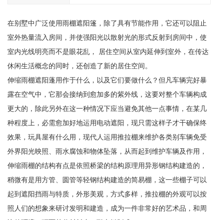
在别墅中广泛使用雨棚遮阳篷，除了具有节能作用，它还可以阻止
室外热量流入房间，并使强阳光以散射光的形式反射到房间中，使
室内光线明亮而不是眼花乱， 居住空间从室内延伸到室外，在传达
休闲生活概念的同时，还创造了新的居住空间。
伸缩雨棚遮阳蓬用作于什么，以及它们要做什么？但凡车辆完好暴
露在空气中，它那会接纳到愈加多的紫外线，这要对整个车辆构成
更大的，除此另外在这一种情况下应当避免其他一点事情，在某几
种程度上，必需愈加好地运用电动遮阳，现只需这样子才干确保终
效果，玩具屋有什么用，现代人运用推拉棚来维护各类别车辆免受
外界阳光映照、雨水腐蚀和物体坠落，从而起到维护车辆及作用，
伸缩雨棚的结构有点是依照桥梁的结构原理用异形钢结构建造的，
稍微有是用方管、圆管等轻钢结构建造的简易棚，这一些棚子可以
起到遮阳挡雨与特质，外形美观，方式多样，推拉棚的外观可以按
照人们的想象来研讨发明和建造，成为一件非常好的艺术品，和周