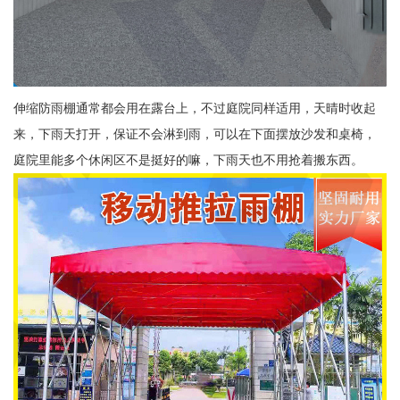
伸缩防雨棚通常都会用在露台上，不过庭院同样适用，天晴时收起
来，下雨天打开，保证不会淋到雨，可以在下面摆放沙发和桌椅，
庭院里能多个休闲区不是挺好的嘛，下雨天也不用抢着搬东西。