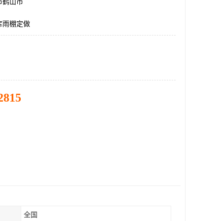
市鹤山市
库雨棚定做
2815
全国