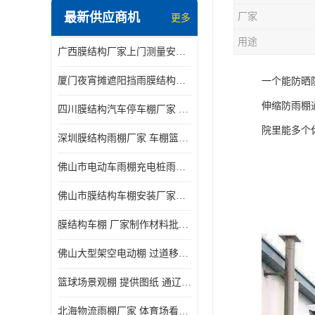
最新供应商机
厂家
更多
电动推拉雨棚
用途
广西膜结构厂家上门测量安装发货，厂家发货没有差价
膜结构停景观棚
厦门夜宵摊遮阳挡雨膜结构雨棚设计 上门测量 款式多
一个能防晒
伸缩防雨棚
四川膜结构汽车停车棚厂家 款式多 提供报价
院里能多个
深圳膜结构雨棚厂家 车棚篮球场体育看台 规格多样
佛山市电动车雨棚充电桩雨棚小区电动车棚
佛山市膜结构车棚安装厂家发货安装
膜结构车棚 厂家制作材料批发安装一体式工厂
佛山大型架空电动棚 过道移动雨蓬 屋轨道悬空棚免费测量
篮球场景观棚 提供图纸 通辽膜结构厂家
北海物流雨棚厂家 体育场看台雨棚 价格优惠